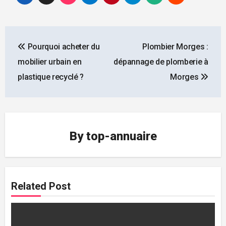
Navigation
Pourquoi acheter du
Plombier Morges :
de
mobilier urbain en
dépannage de plomberie à
l’article
plastique recyclé ?
Morges
By
top-annuaire
Related Post